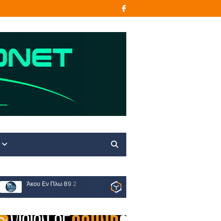
Άκου Εν Πλω 89.2