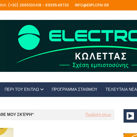
ΝΑ: (+30) 2665100418 - 6939548733
INFO@ENPLOFM.GR
ΠΕΡΙ ΤΟΥ ΕΝ ΠΛΩ
ΠΡΟΓΡΑΜΜΑ ΣΤΑΘΜΟΥ
ΤΕΛΕΥΤΑΙΑ ΝΕΑ
ΆΘΕ ΜΟΥ ΣΚΈΨΗ
Προβολή όλων