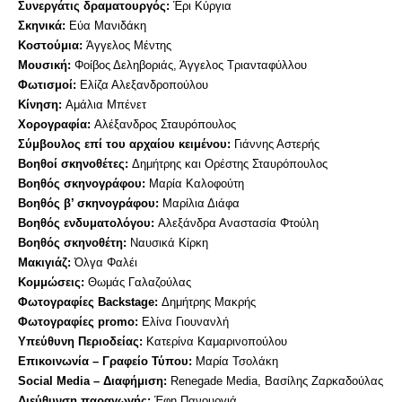
Συνεργάτις δραματουργός:
Έρι Κύργια
Σκηνικά:
Εύα Μανιδάκη
Κοστούμια:
Άγγελος Μέντης
Μουσική:
Φοίβος Δεληβοριάς, Άγγελος Τριανταφύλλου
Φωτισμοί:
Ελίζα Αλεξανδροπούλου
Κίνηση:
Αμάλια Μπένετ
Χορογραφία:
Αλέξανδρος Σταυρόπουλος
Σύμβουλος επί του αρχαίου κειμένου:
Γιάννης Αστερής
Βοηθοί σκηνοθέτες:
Δημήτρης και Ορέστης Σταυρόπουλος
Βοηθός σκηνογράφου:
Μαρία Καλοφούτη
B
οηθός β’ σκηνογράφου:
Μαρίλια Διάφα
Βοηθός ενδυματολόγου:
Αλεξάνδρα Αναστασία Φτούλη
Βοηθός σκηνοθέτη:
Ναυσικά Κίρκη
Μακιγιάζ:
Όλγα Φαλέι
Κομμώσεις:
Θωμάς Γαλαζούλας
Φωτογραφίες
Backstage
:
Δημήτρης Μακρής
Φωτογραφίες p
romo
:
Ελίνα Γιουνανλή
Υπεύθυνη Περιοδείας:
Κατερίνα Καμαρινοπούλου
Επικοινωνία – Γραφείο Τύπου:
Μαρία Τσολάκη
Social
Media
–
Διαφήμιση
:
Renegade
Media
,
Βασίλης
Ζαρκαδούλας
Διεύθυνση παραγωγής:
Έφη Πανουργιά