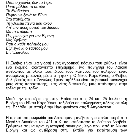
Ούτε ο χρόνος δεν το ξέρει
Πόσο μάλλον το αστέρι
Το Επιδαύριο
Πέφτουνε ξανά τα Έθνη
Στα πατώματα
Τη γλυκειά πενιά μου άκου
Απ’ την άκρη αυτού του λάκκου
Με τα πτώματα
Πες μια ευχή για την Ειρήνη
Μις Υφήλιος
Γιατί ο κάθε πόλεμός μου
Είμ’ εγώ κι ο εαυτός μου
Ειν’ Εμφύλιος
H
Ειρήνη
είναι μια γιορτή ενός αγροτικού κόσμου που χάθηκε, είναι
ένα κωμικό, ακατανίκητο επιχείρημα, ένα πανηγύρι του λαϊκού
ανθρώπου με υλικό τους ίδιους τους καπνούς του πολέμου, ένας
αναμμένος μπερντές μέσα στη φρίκη.
Ο Νίκος Καραθάνος, ο Φοίβος
Δεληβοριάς και ο Άγγελος Τριανταφύλλου είναι οι βασικοί συνένοχοι
μιας νέας παράστασης, μιας νέας
διασκευής
, μιας απάντησης στην
τρέλα με την τρέλα.
Μετά την πρεμιέρα της στην Επίδαυρο στις 24 και 25 Ιουλίου, η
Ειρήνη
του Νίκου Καραθάνου ταξιδεύει σε επιλεγμένες πόλεις σε όλη
την Ελλάδα
, με σταθμό
την
Ηγουμενίτσα
στις
5 Αυγούστου
.
Η πρωτότυπη κωμωδία του Αριστοφάνη ανέβηκε για πρώτη φορά στα
Μεγάλα Διονύσια του 421 π.Χ. και απέσπασε το δεύτερο βραβείο.
Γράφτηκε σε μια κρίσιμη ιστορική συγκυρία, λίγο πριν από τη Νικίειο
Ειρήνη και ως αντίδραση στην ελπίδα για κατάπαυση των