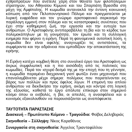
εχθροπραξιών που ανέτειλε χάρη στον θάνατο των φιλοπόλεμων
στρατηγών, του Αθηναίου Κίμωνα και του Σπαρτιάτη Βρασίδα στη
μάχη της Αμφίπολης. Η κωμωδία αντανακλά την έντονη κοινωνική
κόπωση από τον Πελοποννησιακό Πόλεμο και πραγματεύεται με
λυρική ευφράδεια και τον γνώριμο αριστοφανικό σαρκασμό την
παράλογη εμμονή στον πόλεμο και τις καταστροφικές συνέπειες που
έχει στην καθημερινή ζωή, την εργασία και την ευτυχία των
ανθρώπων. Ο Αριστοφάνης αντιπαραβάλλει τη βία και το κέρδος των
πολεμοκάπηλων με τη γονιμότητα, τον έρωτα και τη συλλογική
ευημερία που φέρνει η ειρήνη. Παρά τη φαινομενικά ουτοπική λύση, η
κωμωδία δεν είναι αφελής: αναγνωρίζει τις αντιστάσεις, τα
συμφέροντα και την αδράνεια που εμποδίζουν την αποκατάσταση της
ειρήνης.
Η
Ειρήνη
κατέχει κομβική θέση στο συνολικό έργο του Αριστοφάνη ως
άκρως συμφιλιωτική και η πιο αισιόδοξη από τις πολιτικές του
κωμωδίες. Παρά τον ισχυρό δεσμό της με την εποχή που τη γέννησε,
η κωμωδία παραμένει διαχρονική γιατί φωτίζει έναν μηχανισμό που
επαναλαμβάνεται μέχρι σήμερα: πολέμους που παρατείνονται εις
βάρος των πολλών και προς όφελος λίγων. Η επιμονή του απλού
ανθρώπου να διεκδικήσει την ειρήνη, ακόμη και κόντρα στη λογική
της εξουσίας, καθιστά το έργο απόλυτα επίκαιρο στον σημερινό
κόσμο όπου οι εισβολές, η βία, οι απειλές, η ανασφάλεια και ο
κυνισμός εξακολουθούν να παρουσιάζονται ως αναπόφευκτα.
ΤΑΥΤΟΤΗΤΑ ΠΑΡΑΣΤΑΣΗΣ
Διασκευή – Πρωτότυπο Κείμενο – Τραγούδια:
Φοίβος Δεληβοριάς
Σκηνοθεσία – Σύλληψη:
Νίκος Καραθάνος
Συνεργασία στη σκηνοθεσία:
Άγγελος Τριανταφύλλου