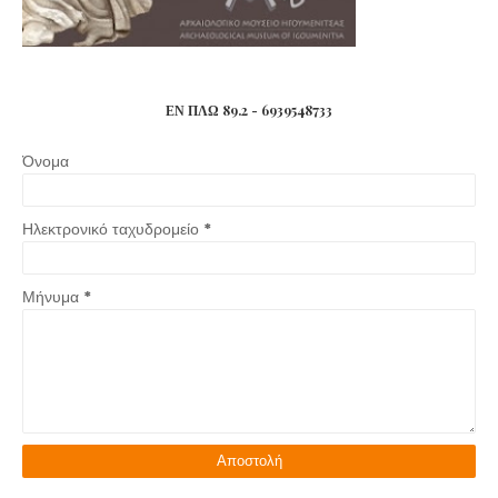
ΕΝ ΠΛΩ 89.2 - 6939548733
Όνομα
Ηλεκτρονικό ταχυδρομείο
*
Μήνυμα
*