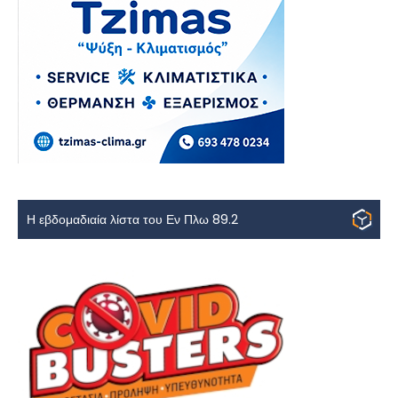
Η εβδομαδιαία λίστα του Εν Πλω 89.2