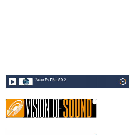
Άκου Εν Πλω 89.2