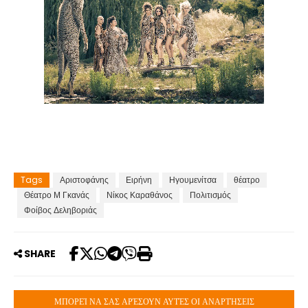
Tags
Αριστοφάνης
Ειρήνη
Ηγουμενίτσα
θέατρο
Θέατρο Μ Γκανάς
Νίκος Καραθάνος
Πολιτισμός
Φοίβος Δεληβοριάς
SHARE
ΜΠΟΡΕΊ ΝΑ ΣΑΣ ΑΡΈΣΟΥΝ ΑΥΤΈΣ ΟΙ ΑΝΑΡΤΉΣΕΙΣ