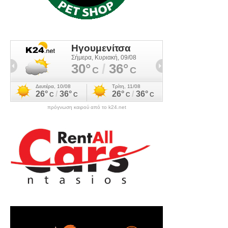
πρόγνωση καιρού από το k24.net