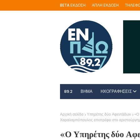
BETA ΕΚΔΟΣΗ
ΑΠΛΗ ΕΚΔΟΣΗ
ΤΗΛΕΦΩ
89.2
ΒΗΜΑ
ΗΧΟΓΡΑΦΗΣΕΙΣ
Αρχική σελίδα
Υπηρέτης δύο Αφεντάδων
«Ο
Χαραλαμπόπουλος επιστρέφει στο αριστούργημ
«Ο Υπηρέτης δύο Αφε