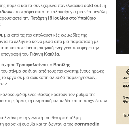
της πορεία και τα συνεχόμενα πανελλαδικά sold out, η
τάδων»
επιστρέφει αυτό το καλοκαίρι για μια νέα μεγάλη
παρουσιαστεί την
Τετάρτη 15 Ιουλίου στο Υπαίθριο
α
.
ι
, μια από τις πιο απολαυστικές κωμωδίες της
ντά το ελληνικό κοινό μέσα από μια παράσταση με
ητα και αστείρευτη σκηνική ενέργεια που φέρει την
ή υπογραφή του
Γιάννη Κακλέα
.
αμάχητου
Τρουφαλντίνου
, ο
Βασίλης
κό του στίγμα σε έναν από τους πιο αγαπημένους ήρωες
 το έργο σε μια αδιάκοπη αλυσίδα παρεξηγήσεων,
εων.
 καλοκουρδισμένος θίασος κρατούν τον ρυθμό της
α στη φάρσα, τη σωματική κωμωδία και το παιχνίδι των
κολντόνι με τη γνωστή του θεατρική τόλμη,
τη φαρσική ευφυΐα και τη ζωντάνια της
commedia