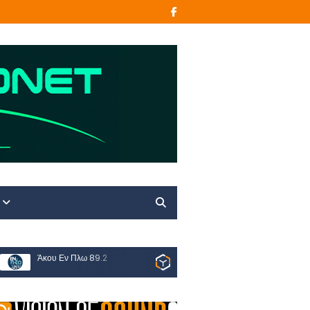
Άκου Εν Πλω 89.2