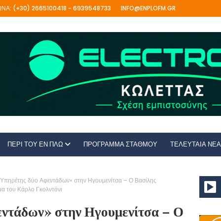
ΝΑ: (+30) 2665100418 - 6939548733
INFO@ENPLOFM.GR
ΠΕΡΙ ΤΟΥ ΕΝ ΠΛΩ
ΠΡΟΓΡΑΜΜΑ ΣΤΑΘΜΟΥ
ΤΕΛΕΥΤΑΙΑ ΝΕΑ
 Υπηρέτης δύο Αφεντάδων» στην Ηγουμενίτσα – Ο Βασίλης
α του Κάρλο Γκολντόνι
ντάδων» στην Ηγουμενίτσα – Ο