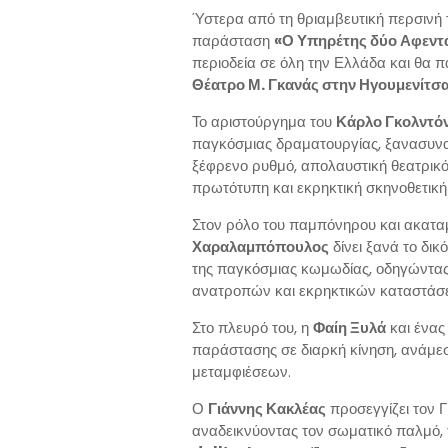
Ύστερα από τη θριαμβευτική περσινή 
παράσταση
«Ο Υπηρέτης δύο Αφεν
περιοδεία σε όλη την Ελλάδα και θα 
Θέατρο Μ. Γκανάς στην Ηγουμενίτσ
Το αριστούργημα του
Κάρλο Γκολντόν
παγκόσμιας δραματουργίας, ξανασυνα
ξέφρενο ρυθμό, απολαυστική θεατρικότ
πρωτότυπη και εκρηκτική σκηνοθετικ
Στον ρόλο του παμπόνηρου και ακατ
Χαραλαμπόπουλος
δίνει ξανά το δι
της παγκόσμιας κωμωδίας, οδηγώντας
ανατροπών και εκρηκτικών καταστάσ
Στο πλευρό του, η
Φαίη Ξυλά
και ένας
παράστασης σε διαρκή κίνηση, ανάμεσ
μεταμφιέσεων.
Ο
Γιάννης Κακλέας
προσεγγίζει τον Γ
αναδεικνύοντας τον σωματικό παλμό, 