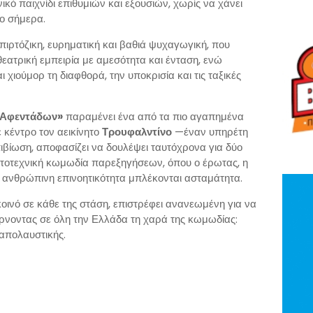
ικό παιχνίδι επιθυμιών και εξουσιών, χωρίς να χάνει
το σήμερα.
πιρτόζικη, ευρηματική και βαθιά ψυχαγωγική, που
θεατρική εμπειρία με αμεσότητα και ένταση, ενώ
χιούμορ τη διαφθορά, την υποκρισία και τις ταξικές
 Αφεντάδων»
παραμένει ένα από τα πιο αγαπημένα
 κέντρο τον αεικίνητο
Τρουφαλντίνο
—έναν υπηρέτη
ιβίωση, αποφασίζει να δουλέψει ταυτόχρονα για δύο
ιστοτεχνική κωμωδία παρεξηγήσεων, όπου ο έρωτας, η
 η ανθρώπινη επινοητικότητα μπλέκονται ασταμάτητα.
οινό σε κάθε της στάση, επιστρέφει ανανεωμένη για να
 φέρνοντας σε όλη την Ελλάδα τη χαρά της κωμωδίας:
 απολαυστικής.