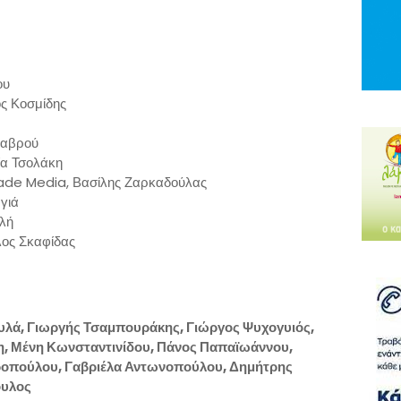
ου
ς Κοσμίδης
λαβρού
α Τσολάκη
de Media, Βασίλης Ζαρκαδούλας
γιά
λή
ος Σκαφίδας
λά, Γιωργής Τσαμπουράκης, Γιώργος Ψυχογυιός,
, Μένη Κωνσταντινίδου, Πάνος Παπαϊωάννου,
ροπούλου, Γαβριέλα Αντωνοπούλου, Δημήτρης
ουλος