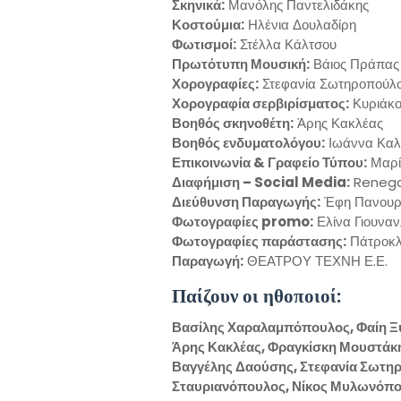
Σκηνικά:
Μανόλης Παντελιδάκης
Κοστούμια:
Ηλένια Δουλαδίρη
Φωτισμοί:
Στέλλα Κάλτσου
Πρωτότυπη Μουσική:
Βάιος Πράπας
Χορογραφίες:
Στεφανία Σωτηροπούλ
Χορογραφία σερβιρίσματος:
Κυριάκο
Βοηθός σκηνοθέτη:
Άρης Κακλέας
Βοηθός ενδυματολόγου:
Ιωάννα Κα
Επικοινωνία & Γραφείο Τύπου:
Μαρί
Διαφήμιση – Social Media:
Renega
Διεύθυνση Παραγωγής:
Έφη Πανουρ
Φωτογραφίες promo:
Ελίνα Γιουναν
Φωτογραφίες παράστασης:
Πάτροκλ
Παραγωγή:
ΘΕΑΤΡΟΥ ΤΕΧΝΗ Ε.Ε.
Παίζουν οι ηθοποιοί:
Βασίλης Χαραλαμπόπουλος, Φαίη Ξυ
Άρης Κακλέας, Φραγκίσκη Μουστάκη
Βαγγέλης Δαούσης, Στεφανία Σωτη
Σταυριανόπουλος, Νίκος Μυλωνόπ