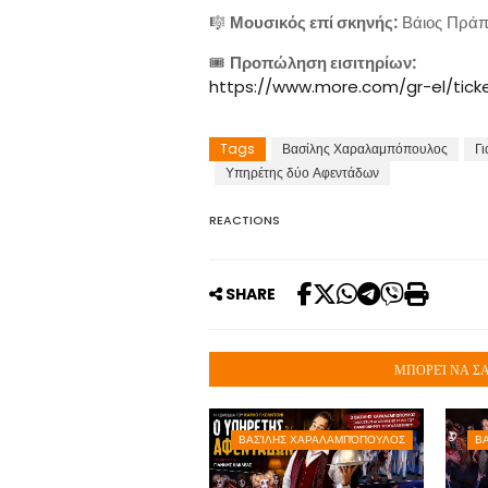
🎼
Μουσικός επί σκηνής:
Βάιος Πρά
🎟️
Προπώληση εισιτηρίων:
https://www.more.com/gr-el/tick
Tags
Βασίλης Χαραλαμπόπουλος
Γι
Υπηρέτης δύο Αφεντάδων
REACTIONS
SHARE
ΜΠΟΡΕΊ ΝΑ ΣΑ
ΒΑΣΊΛΗΣ ΧΑΡΑΛΑΜΠΌΠΟΥΛΟΣ
Β