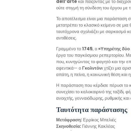
dell’arte
και παίζοντας με το διαχρον
ούτε στιγμή τη σύνδεση του έργου με 
Το αποτέλεσμα είναι μια παράσταση σ
μετατρέπει το κλασικό κείμενο σε μια 
ταυτόχρονα σχολιάζει με σαρκασμό και 
αντιθέσεις.
Γραμμένο το
1745
, ο
«Υπηρέτης δύο
έργα του παγκόσμιου ρεπερτορίου. Με
που, κυνηγώντας το φαγητό και την επ
αφεντικά— ο
Γκολντόνι
χτίζει μια αρ
απάτη, η πείνα, η κοινωνική θέση και
Η παράσταση που κέρδισε πέρυσι το κ
συνεχίσει το καλοκαιρινό της ταξίδι,
ανοιχτής, γενναιόδωρης, ρυθμικής και
Ταυτότητα παράστασης
Μετάφραση:
Ερρίκος Μπελιές
Σκηνοθεσία:
Γιάννης Κακλέας