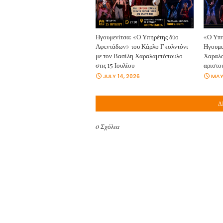
Ηγουμενίτσα: «Ο Υπηρέτης δύο
«Ο Υπη
Αφεντάδων» του Κάρλο Γκολντόνι
Ηγουμε
με τον Βασίλη Χαραλαμπόπουλο
Χαραλα
στις 15 Ιουλίου
αριστο
JULY 14, 2026
MAY
Δ
0 Σχόλια