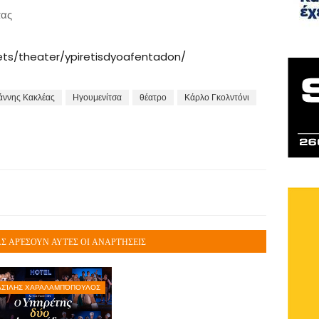
πας
ets/theater/ypiretisdyoafentadon/
άννης Κακλέας
Ηγουμενίτσα
θέατρο
Κάρλο Γκολντόνι
Σ ΑΡΈΣΟΥΝ ΑΥΤΈΣ ΟΙ ΑΝΑΡΤΉΣΕΙΣ
ΑΣΊΛΗΣ ΧΑΡΑΛΑΜΠΌΠΟΥΛΟΣ