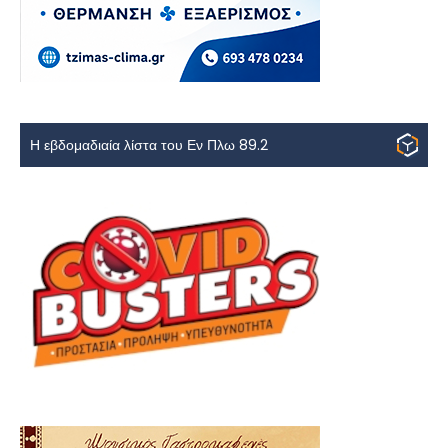
Η εβδομαδιαία λίστα του Εν Πλω 89.2