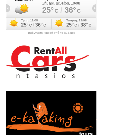
πρόγνωση καιρού από το k24.net