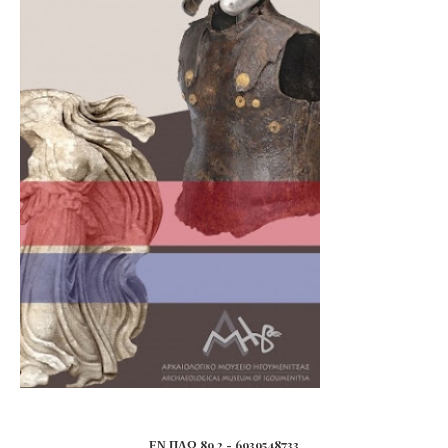
ΕΝ ΠΛΩ 89.2 - 6939548733