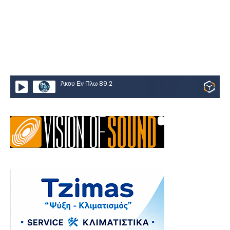
Άκου Εν Πλω 89.2