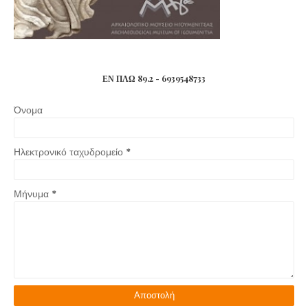
ΕΝ ΠΛΩ 89.2 - 6939548733
Όνομα
Ηλεκτρονικό ταχυδρομείο
*
Μήνυμα
*