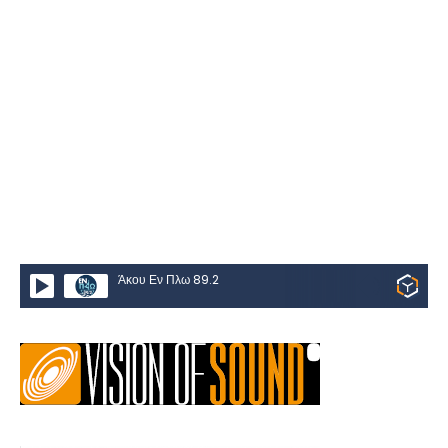
Άκου Εν Πλω 89.2