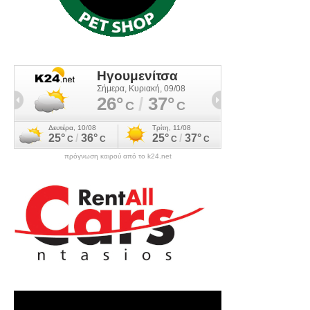
πρόγνωση καιρού από το k24.net