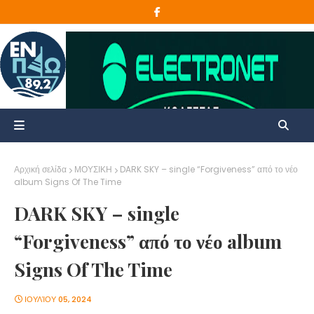
Αρχική σελίδα
ΜΟΥΣΙΚΗ
DARK SKY – single “Forgiveness” από το νέο
album Signs Of The Time
DARK SKY – single
“Forgiveness” από το νέο album
Signs Of The Time
ΙΟΥΛΊΟΥ 05, 2024