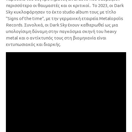
περισσότερο οι θαυμαστές και οι κριτικοί.. Το 2023, οι Dark
Sky κυκλοφόρησαν το έκτο studio album τους με τίτλο
"Signs of the time", με την γερμανική εταιρεία Metalopolis
Records. Συνολικά, οι Dark Sky έχουν καθιερωθεί ως μια
υπολογίσιμη δύναμη στην παγκόσμια σκηνή του heavy
metal και ο αντίκτυπός τους στη βιομηχανία είναι
εντυπωσιακός και διαρκής.