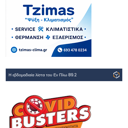
Η εβδομαδιαία λίστα του Εν Πλω 89.2