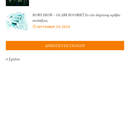
RONI IRON - GLASS ROOMS | Tο νέο άλμπουμ κρύβει
εκπλήξεις
SEPTEMBER 24, 2024
ΔΗΜΟΣΊΕΥΣΗ ΣΧΟΛΊΟΥ
0 Σχόλια